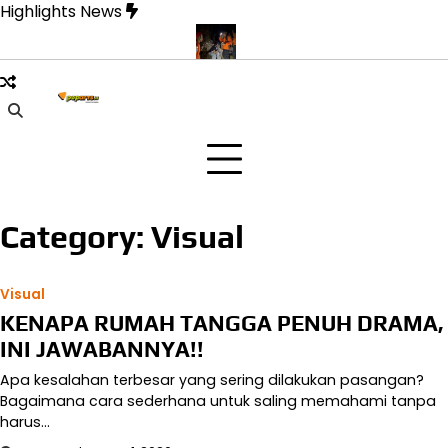
Skip
Highlights News
to
content
angka yang Dinanti Pulang
Drone Thermal Jadi Penyelamat Du
Category:
Visual
Visual
KENAPA RUMAH TANGGA PENUH DRAMA,
INI JAWABANNYA!!
Apa kesalahan terbesar yang sering dilakukan pasangan?
Bagaimana cara sederhana untuk saling memahami tanpa
harus…