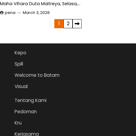
Maha Vihara Duta Maitreya, Selasa,…
pena
March 3, 2026
Posts
1
2
pagination
Kepo
Spill
Welcome to Batam
Visual
Tentang Kami
Pedoman
Kru
Kerjasama