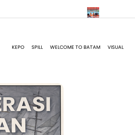
Leher Pengunjung THM Satria Karimun
Cerita Dua Nelayan Cumi
KEPO
SPILL
WELCOME TO BATAM
VISUAL