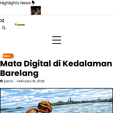
Skip
Highlights News
to
content
nanti Pulang
Drone Thermal Jadi Penyelamat Dua Pendaki di 
Kepo
Mata Digital di Kedalaman
Barelang
pena
February 19, 2026