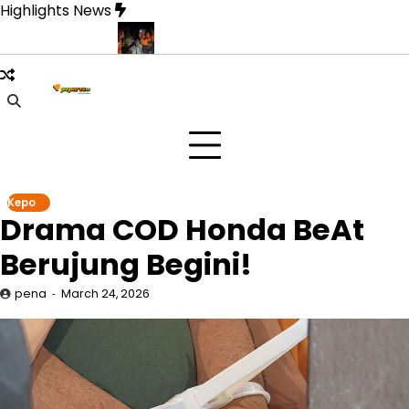
Skip
Highlights News
to
content
inanti Pulang
Drone Thermal Jadi Penyelamat Dua Pendaki di
Kepo
Drama COD Honda BeAt
Berujung Begini!
pena
March 24, 2026