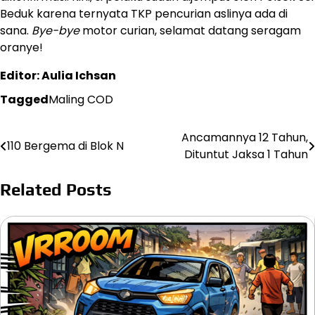
Beduk karena ternyata TKP pencurian aslinya ada di
sana.
Bye-bye
motor curian, selamat datang seragam
oranye!
Editor: Aulia Ichsan
Tagged
Maling COD
Ancamannya 12 Tahun,
Post
110 Bergema di Blok N
Dituntut Jaksa 1 Tahun
navigation
Related Posts