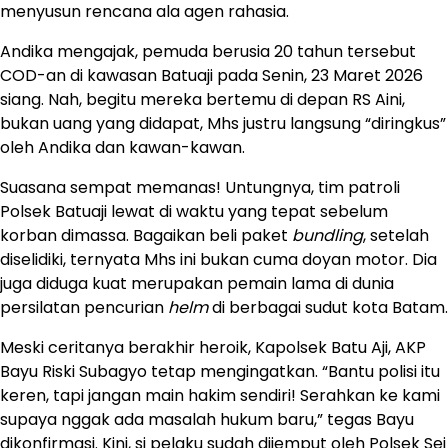
menyusun rencana ala agen rahasia.
Andika mengajak, pemuda berusia 20 tahun tersebut
COD-an di kawasan Batuaji pada Senin, 23 Maret 2026
siang. Nah, begitu mereka bertemu di depan RS Aini,
bukan uang yang didapat, Mhs justru langsung “diringkus”
oleh Andika dan kawan-kawan.
Suasana sempat memanas! Untungnya, tim patroli
Polsek Batuaji lewat di waktu yang tepat sebelum
korban dimassa. Bagaikan beli paket
bundling
, setelah
diselidiki, ternyata Mhs ini bukan cuma doyan motor. Dia
juga diduga kuat merupakan pemain lama di dunia
persilatan pencurian
helm
di berbagai sudut kota Batam.
Meski ceritanya berakhir heroik, Kapolsek Batu Aji, AKP
Bayu Riski Subagyo tetap mengingatkan. “Bantu polisi itu
keren, tapi jangan main hakim sendiri! Serahkan ke kami
supaya nggak ada masalah hukum baru,” tegas Bayu
dikonfirmasi. Kini, si pelaku sudah dijemput oleh Polsek Sei