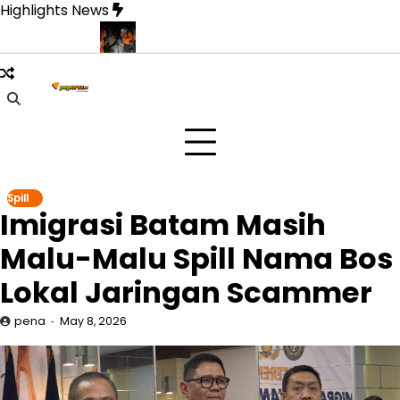
Skip
Highlights News
to
content
nti Pulang
Drone Thermal Jadi Penyelamat Dua Pendaki di Gu
Spill
Imigrasi Batam Masih
Malu-Malu Spill Nama Bos
Lokal Jaringan Scammer
pena
May 8, 2026