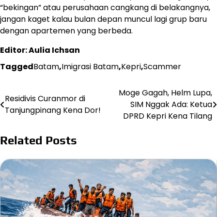
“bekingan” atau perusahaan cangkang di belakangnya,
jangan kaget kalau bulan depan muncul lagi grup baru
dengan apartemen yang berbeda.
Editor: Aulia Ichsan
Tagged
Batam
,
Imigrasi Batam
,
Kepri
,
Scammer
Moge Gagah, Helm Lupa,
Post
Residivis Curanmor di
SIM Nggak Ada: Ketua
Tanjungpinang Kena Dor!
navigation
DPRD Kepri Kena Tilang
Related Posts